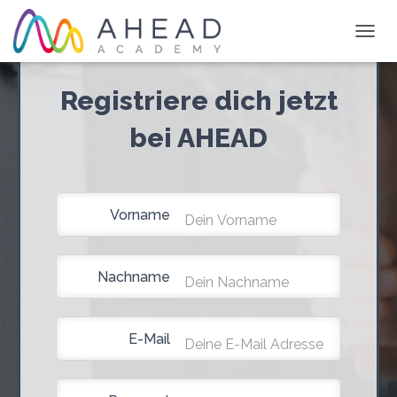
N
A
V
Registriere dich jetzt
I
G
bei AHEAD
A
T
I
O
N
Vorname
U
M
S
C
Nachname
H
A
L
T
E-Mail
E
N