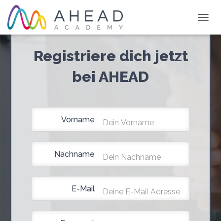
N
A
V
Registriere dich jetzt
I
G
bei AHEAD
A
T
I
O
N
Vorname
U
M
S
C
Nachname
H
A
L
T
E-Mail
E
N