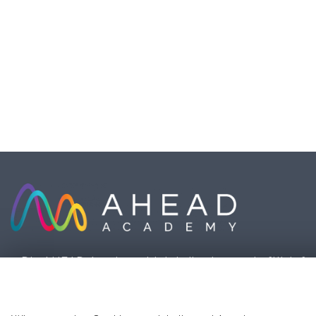
Die AHEAD Academy bietet dir wissenschaftlich fun
Motivprofile und Onlinekurse für deine Karriere, dei
Persönlichkeitsentwicklung und ein besseres Leben